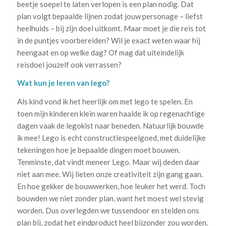
beetje soepel te laten verlopen is een plan nodig. Dat
plan volgt bepaalde lijnen zodat jouw personage – liefst
heelhuids – bij zijn doel uitkomt. Maar moet je die reis tot
in de puntjes voorbereiden? Wil je exact weten waar hij
heengaat en op welke dag? Of mag dat uiteindelijk
reisdoel jouzelf ook verrassen?
Wat kun je leren van lego?
Als kind vond ik het heerlijk om met lego te spelen. En
toen mijn kinderen klein waren haalde ik op regenachtige
dagen vaak de legokist naar beneden. Natuurlijk bouwde
ik mee! Lego is echt constructiespeelgoed, met duidelijke
tekeningen hoe je bepaalde dingen moet bouwen.
Tenminste, dat vindt meneer Lego. Maar wij deden daar
niet aan mee. Wij lieten onze creativiteit zijn gang gaan.
En hoe gekker de bouwwerken, hoe leuker het werd. Toch
bouwden we niet zonder plan, want het moest wel stevig
worden. Dus overlegden we tussendoor en stelden ons
plan bij, zodat het eindproduct heel bijzonder zou worden.