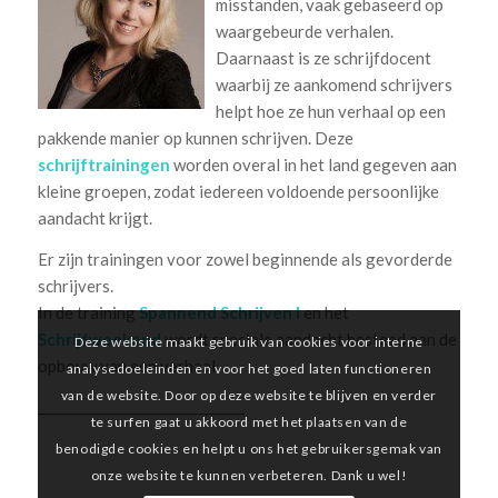
misstanden, vaak gebaseerd op
waargebeurde verhalen.
Daarnaast is ze schrijfdocent
waarbij ze aankomend schrijvers
helpt hoe ze hun verhaal op een
pakkende manier op kunnen schrijven. Deze
schrijftrainingen
worden overal in het land gegeven aan
kleine groepen, zodat iedereen voldoende persoonlijke
aandacht krijgt.
Er zijn trainingen voor zowel beginnende als gevorderde
schrijvers.
In de training
Spannend Schrijven I
en het
Schrijfweekend
wordt speciale aandacht besteed aan de
Deze website maakt gebruik van cookies voor interne
opbouw van een verhaal.
analysedoeleinden en voor het goed laten functioneren
van de website. Door op deze website te blijven en verder
_______________________________
te surfen gaat u akkoord met het plaatsen van de
benodigde cookies en helpt u ons het gebruikersgemak van
onze website te kunnen verbeteren. Dank u wel!