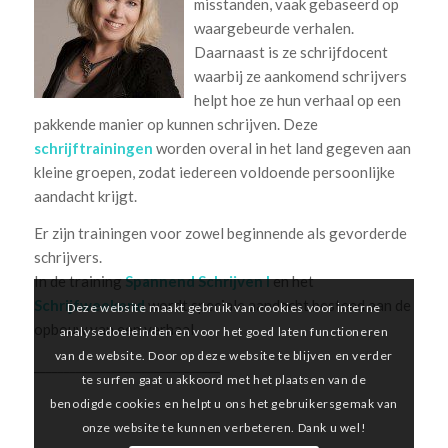
misstanden, vaak gebaseerd op
waargebeurde verhalen.
Daarnaast is ze schrijfdocent
waarbij ze aankomend schrijvers
helpt hoe ze hun verhaal op een
pakkende manier op kunnen schrijven. Deze
schrijftrainingen
worden overal in het land gegeven aan
kleine groepen, zodat iedereen voldoende persoonlijke
aandacht krijgt.
Er zijn trainingen voor zowel beginnende als gevorderde
schrijvers.
In de training
Spannend Schrijven I
en het
Schrijfweekend
wordt speciale aandacht besteed aan de
Deze website maakt gebruik van cookies voor interne
opbouw van een verhaal.
analysedoeleinden en voor het goed laten functioneren
van de website. Door op deze website te blijven en verder
_______________________________
te surfen gaat u akkoord met het plaatsen van de
benodigde cookies en helpt u ons het gebruikersgemak van
onze website te kunnen verbeteren. Dank u wel!