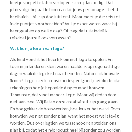
beetje soepel te laten verlopen is een plan nodig. Dat
plan volgt bepaalde lijnen zodat jouw personage – liefst
heelhuids – bij zijn doel uitkomt. Maar moet je die reis tot
in de puntjes voorbereiden? Wil je exact weten waar hij
heengaat en op welke dag? Of mag dat uiteindelijk
reisdoel jouzelf ook verrassen?
Wat kun je leren van lego?
Als kind vond ik het heerlijk om met lego te spelen. En
toen mijn kinderen klein waren haalde ik op regenachtige
dagen vaak de legokist naar beneden. Natuurlijk bouwde
ik mee! Lego is echt constructiespeelgoed, met duidelijke
tekeningen hoe je bepaalde dingen moet bouwen.
Tenminste, dat vindt meneer Lego. Maar wij deden daar
niet aan mee. Wij lieten onze creativiteit zijn gang gaan.
En hoe gekker de bouwwerken, hoe leuker het werd. Toch
bouwden we niet zonder plan, want het moest wel stevig
worden. Dus overlegden we tussendoor en stelden ons
plan bij, zodat het eindproduct heel bijzonder zou worden.