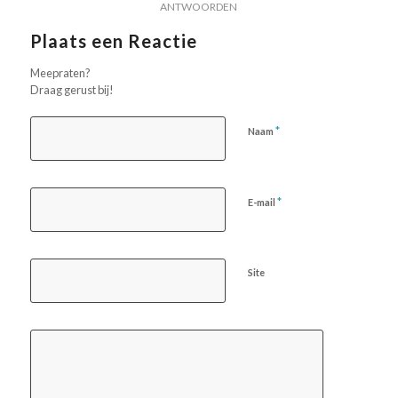
ANTWOORDEN
Plaats een Reactie
Meepraten?
Draag gerust bij!
*
Naam
*
E-mail
Site