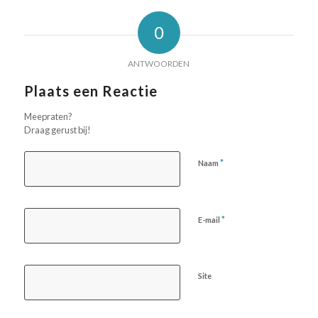
0
ANTWOORDEN
Plaats een Reactie
Meepraten?
Draag gerust bij!
*
Naam
*
E-mail
Site