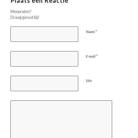
Plaats een Reactie
Meepraten?
Draag gerust bij!
*
Naam
*
E-mail
Site