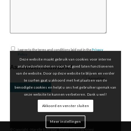
I agree to the terms and conditions laid out in the
Privacy
Policy
Deze website maakt gebruik van cookies voor interne
Aanmelden nieuwsbrief
analysedoeleinden en voor het goed laten functioneren
van de website. Door op deze website te blijven en verder
Aanmelden
te surfen gaat u akkoord met het plaatsen van de
benodigde cookies en helpt u ons het gebruikersgemak van
onze website te kunnen verbeteren. Dank u wel!
Akkoord en venster sluiten
Meer instellingen
© Copyright -
Marelle Boersma
-
Enfold Theme by Kriesi