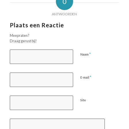
0
ANTWOORDEN
Plaats een Reactie
Meepraten?
Draag gerust bij!
*
Naam
*
E-mail
Site