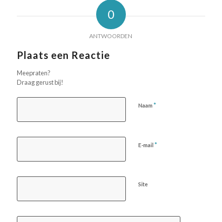
0
ANTWOORDEN
Plaats een Reactie
Meepraten?
Draag gerust bij!
*
Naam
*
E-mail
Site