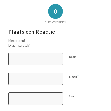
0
ANTWOORDEN
Plaats een Reactie
Meepraten?
Draag gerust bij!
*
Naam
*
E-mail
Site