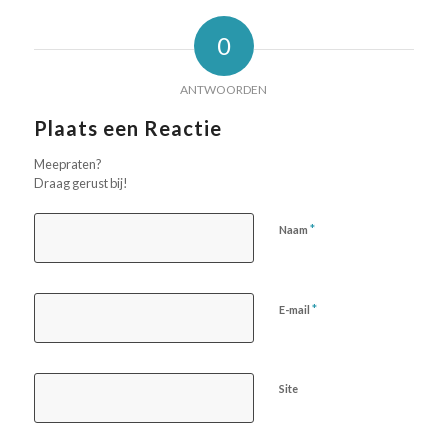
0
ANTWOORDEN
Plaats een Reactie
Meepraten?
Draag gerust bij!
*
Naam
*
E-mail
Site