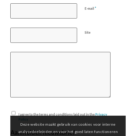
*
E-mail
Site
I agree to the terms and conditions laid out in the
Privacy
Policy
Deze website maakt gebruik van cookies voor interne
Aanmelden nieuwsbrief
analysedoeleinden en voor het goed laten functioneren