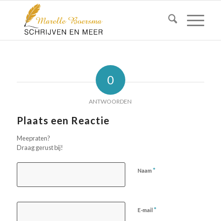
0
ANTWOORDEN
Plaats een Reactie
Meepraten?
Draag gerust bij!
*
Naam
*
E-mail