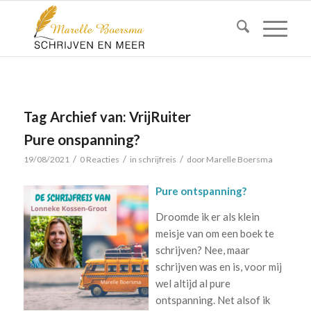
Tag Archief van:
VrijRuiter
Pure onspanning?
/
/
/
19/08/2021
0 Reacties
in
schrijfreis
door
Marelle Boersma
Pure ontspanning?
Droomde ik er als klein
meisje van om een boek te
schrijven? Nee, maar
schrijven was en is, voor mij
wel altijd al pure
ontspanning. Net alsof ik