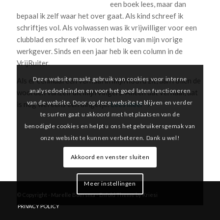
een boek lees, maar dan
bepaal ik zelf waar het over gaat. Als kind schreef ik
schriftjes vol. Als volwassen was ik vrijwilliger voor een
clubblad en schreef ik voor het blog van mijn vorige
werkgever. Sinds en een jaar heb ik een column in de
VrijRuiter.
Deze website maakt gebruik van cookies voor interne
Als er eenmaal een verhaal in mijn hoofd zit, dan rollen de
analysedoeleinden en voor het goed laten functioneren
woorden vanzelf uit mijn vingers. Alleen dat verhaal, dat
van de website. Door op deze website te blijven en verder
is nog wel eens een dingetje.
Lees meer
te surfen gaat u akkoord met het plaatsen van de
benodigde cookies en helpt u ons het gebruikersgemak van
onze website te kunnen verbeteren. Dank u wel!
Akkoord en venster sluiten
Meer instellingen
© Copyright -
Marelle Boersma
-
Enfold Theme by Kriesi
PRIVACY POLICY