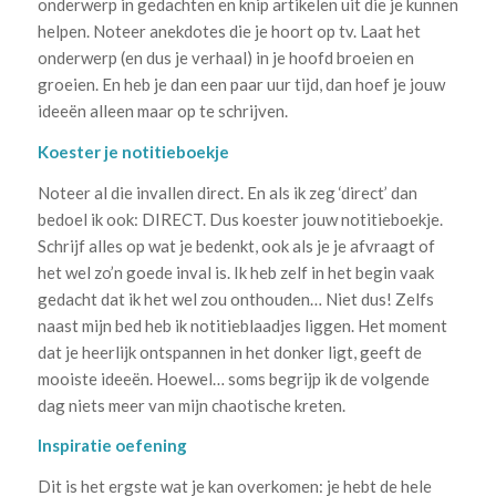
onderwerp in gedachten en knip artikelen uit die je kunnen
helpen. Noteer anekdotes die je hoort op tv. Laat het
onderwerp (en dus je verhaal) in je hoofd broeien en
groeien. En heb je dan een paar uur tijd, dan hoef je jouw
ideeën alleen maar op te schrijven.
Koester je notitieboekje
Noteer al die invallen direct. En als ik zeg ‘direct’ dan
bedoel ik ook: DIRECT. Dus koester jouw notitieboekje.
Schrijf alles op wat je bedenkt, ook als je je afvraagt of
het wel zo’n goede inval is. Ik heb zelf in het begin vaak
gedacht dat ik het wel zou onthouden… Niet dus! Zelfs
naast mijn bed heb ik notitieblaadjes liggen. Het moment
dat je heerlijk ontspannen in het donker ligt, geeft de
mooiste ideeën. Hoewel… soms begrijp ik de volgende
dag niets meer van mijn chaotische kreten.
Inspiratie oefening
Dit is het ergste wat je kan overkomen: je hebt de hele