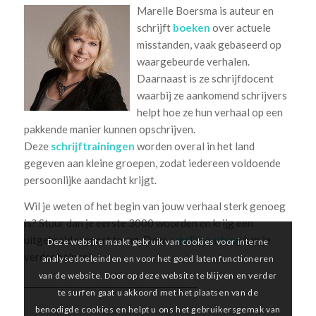
Marelle Boersma is auteur en
schrijft
boeken
over actuele
misstanden, vaak gebaseerd op
waargebeurde verhalen.
Daarnaast is ze schrijfdocent
waarbij ze aankomend schrijvers
helpt hoe ze hun verhaal op een
pakkende manier kunnen opschrijven.
Deze
schrijftrainingen
worden overal in het land
gegeven aan kleine groepen, zodat iedereen voldoende
persoonlijke aandacht krijgt.
Wil je weten of het begin van jouw verhaal sterk genoeg
is? Stuur dan je eerste 3000 woorden en krijg een
uitgebreid rapport terug. Deze
schrijfcoaching
kan je
Deze website maakt gebruik van cookies voor interne
verder helpen!
analysedoeleinden en voor het goed laten functioneren
van de website. Door op deze website te blijven en verder
_________________________________________
te surfen gaat u akkoord met het plaatsen van de
benodigde cookies en helpt u ons het gebruikersgemak van