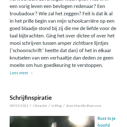
een vorig leven een bevlogen redenaar? Een
troubadour? Wie zal het zeggen? Feit is dat ik al
in het prille begin van mijn schoolcarrière op een
goed blaadje stond bij zij die me de liefde voor de
taal bijbrachten. Ging het over dictee of over het
mooi schrijven tussen amper zichtbare lijntjes
(‘schoonschrift’ heette dat dan) of het in elkaar
knutselen van een verhaaltje dan deden ze geen
moeite om hun goedkeuring te verstoppen.
Lees meer
Schrijfinspiratie
/
/
/
09/01/2021
1 Reactie
in
Blog
door
Marelle Boersma
Rust in je
hoofd