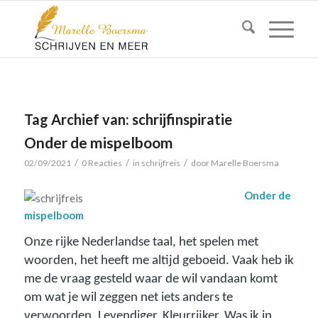
Tag Archief van:
schrijfinspiratie
Onder de mispelboom
/
/
/
02/09/2021
0 Reacties
in
schrijfreis
door
Marelle Boersma
Onder de
mispelboom
Onze rijke Nederlandse taal, het spelen met
woorden, het heeft me altijd geboeid. Vaak heb ik
me de vraag gesteld waar de wil vandaan komt
om wat je wil zeggen net iets anders te
verwoorden. Levendiger. Kleurrijker. Was ik in