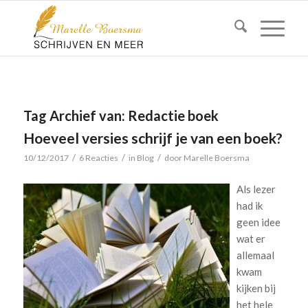
Tag Archief van:
Redactie boek
Hoeveel versies schrijf je van een boek?
/
/
/
10/12/2017
6 Reacties
in
Blog
door
Marelle Boersma
Als lezer
had ik
geen idee
wat er
allemaal
kwam
kijken bij
het hele