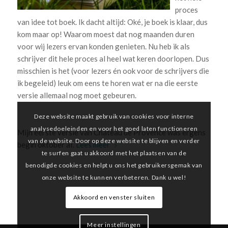
proces
van idee tot boek. Ik dacht altijd: Oké, je boek is klaar, dus
kom maar op! Waarom moest dat nog maanden duren
voor wij lezers ervan konden genieten. Nu heb ik als
schrijver dit hele proces al heel wat keren doorlopen. Dus
misschien is het (voor lezers én ook voor de schrijvers die
ik begeleid) leuk om eens te horen wat er na die eerste
versie allemaal nog moet gebeuren.
Deze website maakt gebruik van cookies voor interne
analysedoeleinden en voor het goed laten functioneren
Mijn eerste versie van Chateau de Provence was ergens
van de website. Door op deze website te blijven en verder
begin oktober af.
Lees meer
te surfen gaat u akkoord met het plaatsen van de
benodigde cookies en helpt u ons het gebruikersgemak van
onze website te kunnen verbeteren. Dank u wel!
Akkoord en venster sluiten
Meer instellingen