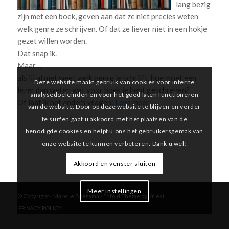
lang bezig
zijn met een boek, geven aan dat ze niet precies weten
welk genre ze schrijven. Of dat ze liever niet in een hokje
gezet willen worden.
Dat snap ik.
Maar…
als jij al niet weet welk genre je schrijft, hoe moet een
Deze website maakt gebruik van cookies voor interne
lezer dan weten wat voor boek je hebt geschreven?
analysedoeleinden en voor het goed laten functioneren
Of laat ik het anders vragen:
Lees meer
van de website. Door op deze website te blijven en verder
te surfen gaat u akkoord met het plaatsen van de
benodigde cookies en helpt u ons het gebruikersgemak van
onze website te kunnen verbeteren. Dank u wel!
Akkoord en venster sluiten
Meer instellingen
© Copyright -
Marelle Boersma
-
Enfold Theme by Kriesi
PRIVACY POLICY