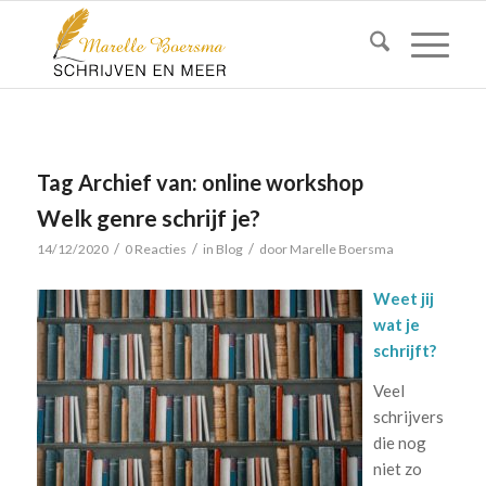
Tag Archief van:
online workshop
Welk genre schrijf je?
/
/
/
14/12/2020
0 Reacties
in
Blog
door
Marelle Boersma
Weet jij
wat je
schrijft?
Veel
schrijvers
die nog
niet zo