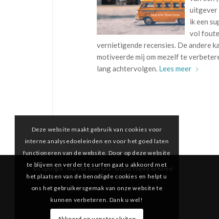
uitgever 
ik een s
vol foute
vernietigende recensies. De andere ka
motiveerde mij om mezelf te verbeteren
lang achtervolgen.
Lees meer
Deze website maakt gebruik van cookies voor
interne analysedoeleinden en voor het goed laten
functioneren van de website. Door op deze website
te blijven en verder te surfen gaat u akkoord met
© Copyright -
Marelle Boersma
-
Enfold Theme by Kriesi
het plaatsen van de benodigde cookies en helpt u
ons het gebruikersgemak van onze website te
kunnen verbeteren. Dank u wel!
Akkoord en venster sluiten