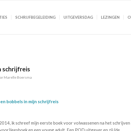
TIES
SCHRIJFBEGELEIDING
UITGEVERSDAG
LEZINGEN
O
 schrijfreis
or
Marelle Boersma
en bobbels in mijn schrijfreis
2014, ik schreef mijn eerste boek voor volwassenen na het schrijven
(voor)leesboek en een young adult. Een POD uitgever en zij (de