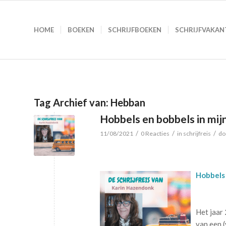
HOME
BOEKEN
SCHRIJFBOEKEN
SCHRIJFVAKAN
Tag Archief van:
Hebban
Hobbels en bobbels in mijn
/
/
/
11/08/2021
0 Reacties
in
schrijfreis
do
Hobbels 
Het jaar 
van een 