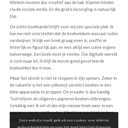
Winkels moeten dus creatief aan de bak. Klanten binden
via de sociale media. En die gratis bezorging is natuurlijk
top.
De echte boekhandel blijft voor mij een speciale plek. Ik
kan me niet voorstellen dat de boekwinkels massaal zullen
verdwijnen. Ik kijk een boek graag even in, snuffel er
letterlijk en figuurlijk aan, en lees altijd een scène ergens
halverwege. Een boek moet je voelen. Die digitale wereld
is toch maar kil. Ik blijf de mooie goed gesorteerde
boekwinkel dus trouw.
Maar het ebook is niet te stoppen in zijn opmars. Zeker in
de vakantie is het een uitkomst om kilo’s boeken in één
klein apparaatje te proppen. De ereader is dus handig.
Toch blijven de uitgevers papieren boeken uitbrengen.
Gelukkig wel. Ik wil straks mijn nieuwe boek weer in een
papieren versie vasthouden. Want hoe moet het anders
met de overhandiging van mijn 1e exemplaar?
Deze website maakt gebruik van cookies voor interne
analysedoeleinden en voor het goed laten functioneren