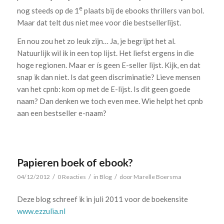
e
nog steeds op de 1
plaats bij de ebooks thrillers van bol.
Maar dat telt dus niet mee voor die bestsellerlijst.
En nou zou het zo leuk zijn… Ja, je begrijpt het al.
Natuurlijk wil ik in een top lijst. Het liefst ergens in die
hoge regionen. Maar er ís geen E-seller lijst. Kijk, en dat
snap ik dan niet. Is dat geen discriminatie? Lieve mensen
van het cpnb: kom op met de E-lijst. Is dit geen goede
naam? Dan denken we toch even mee. Wie helpt het cpnb
aan een bestseller e-naam?
Papieren boek of ebook?
/
/
/
04/12/2012
0 Reacties
in
Blog
door
Marelle Boersma
Deze blog schreef ik in juli 2011 voor de boekensite
www.ezzulia.nl