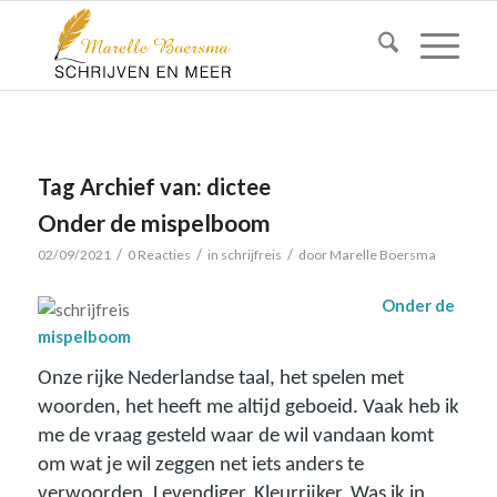
Tag Archief van:
dictee
Onder de mispelboom
/
/
/
02/09/2021
0 Reacties
in
schrijfreis
door
Marelle Boersma
Onder de
mispelboom
Onze rijke Nederlandse taal, het spelen met
woorden, het heeft me altijd geboeid. Vaak heb ik
me de vraag gesteld waar de wil vandaan komt
om wat je wil zeggen net iets anders te
verwoorden. Levendiger. Kleurrijker. Was ik in