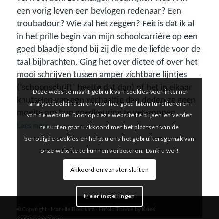
een vorig leven een bevlogen redenaar? Een
troubadour? Wie zal het zeggen? Feit is dat ik al
in het prille begin van mijn schoolcarrière op een
goed blaadje stond bij zij die me de liefde voor de
taal bijbrachten. Ging het over dictee of over het
mooi schrijven tussen amper zichtbare lijntjes
(‘schoonschrift’ heette dat dan) of het in elkaar
Deze website maakt gebruik van cookies voor interne
knutselen van een verhaaltje dan deden ze geen
analysedoeleinden en voor het goed laten functioneren
moeite om hun goedkeuring te verstoppen.
van de website. Door op deze website te blijven en verder
Lees meer
te surfen gaat u akkoord met het plaatsen van de
benodigde cookies en helpt u ons het gebruikersgemak van
onze website te kunnen verbeteren. Dank u wel!
Akkoord en venster sluiten
Meer instellingen
© Copyright -
Marelle Boersma
-
Enfold Theme by Kriesi