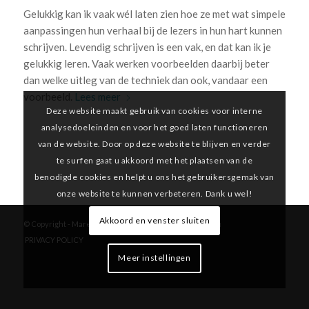
Gelukkig kan ik vaak wél laten zien hoe ze met wat simpele
aanpassingen hun verhaal bij de lezers in hun hart kunnen
schrijven. Levendig schrijven is een vak, en dat kan ik je
gelukkig leren. Vaak werken voorbeelden daarbij beter
dan welke uitleg van de techniek dan ook, vandaar een
voorbeeld.
Lees meer
Deze website maakt gebruik van cookies voor interne
analysedoeleinden en voor het goed laten functioneren
van de website. Door op deze website te blijven en verder
te surfen gaat u akkoord met het plaatsen van de
benodigde cookies en helpt u ons het gebruikersgemak van
onze website te kunnen verbeteren. Dank u wel!
Akkoord en venster sluiten
© Copyright -
Marelle Boersma
-
Enfold Theme by Kriesi
PRIVACY POLICY
Meer instellingen