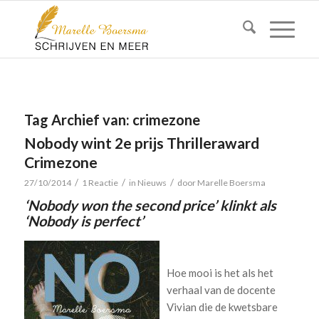
Tag Archief van:
crimezone
Nobody wint 2e prijs Thrilleraward
Crimezone
/
/
/
27/10/2014
1 Reactie
in
Nieuws
door
Marelle Boersma
‘Nobody won the second price’ klinkt als
‘Nobody is perfect’
Hoe mooi is het als het
verhaal van de docente
Vivian die de kwetsbare