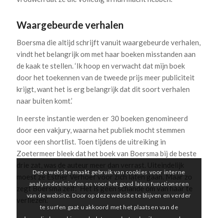
Waargebeurde verhalen
Boersma die altijd schrijft vanuit waargebeurde verhalen,
vindt het belangrijk om met haar boeken misstanden aan
de kaak te stellen. ‘Ik hoop en verwacht dat mijn boek
door het toekennen van de tweede prijs meer publiciteit
krijgt, want het is erg belangrijk dat dit soort verhalen
naar buiten komt.’
In eerste instantie werden er 30 boeken genomineerd
door een vakjury, waarna het publiek mocht stemmen
voor een shortlist. Toen tijdens de uitreiking in
Zoetermeer bleek dat het boek van Boersma bij de beste
drie zat, was de auteur meer dan verrast. Uiteindelijk
Deze website maakt gebruik van cookies voor interne
moest ze Esther Verhoef voor zich laten gaan. Maar zo
analysedoeleinden en voor het goed laten functioneren
zegt Boersma zelf: ‘Het is geen schande om van haar te
van de website. Door op deze website te blijven en verder
verliezen.’
te surfen gaat u akkoord met het plaatsen van de