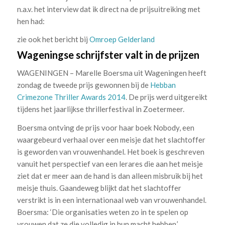
n.a.v. het interview dat ik direct na de prijsuitreiking met
hen had:
zie ook het bericht bij
Omroep Gelderland
Wageningse schrijfster valt in de prijzen
WAGENINGEN – Marelle Boersma uit Wageningen heeft
zondag de tweede prijs gewonnen bij de
Hebban
Crimezone Thriller Awards 2014
. De prijs werd uitgereikt
tijdens het jaarlijkse thrillerfestival in Zoetermeer.
Boersma ontving de prijs voor haar boek Nobody, een
waargebeurd verhaal over een meisje dat het slachtoffer
is geworden van vrouwenhandel. Het boek is geschreven
vanuit het perspectief van een lerares die aan het meisje
ziet dat er meer aan de hand is dan alleen misbruik bij het
meisje thuis. Gaandeweg blijkt dat het slachtoffer
verstrikt is in een internationaal web van vrouwenhandel.
Boersma: ‘Die organisaties weten zo in te spelen op
vrouwen dat ze die volledig in hun macht hebben.’