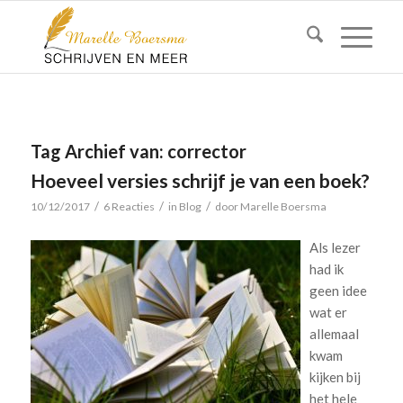
Tag Archief van:
corrector
Hoeveel versies schrijf je van een boek?
/
/
/
10/12/2017
6 Reacties
in
Blog
door
Marelle Boersma
Als lezer
had ik
geen idee
wat er
allemaal
kwam
kijken bij
het hele