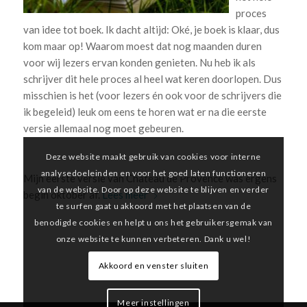
proces
van idee tot boek. Ik dacht altijd: Oké, je boek is klaar, dus
kom maar op! Waarom moest dat nog maanden duren
voor wij lezers ervan konden genieten. Nu heb ik als
schrijver dit hele proces al heel wat keren doorlopen. Dus
misschien is het (voor lezers én ook voor de schrijvers die
ik begeleid) leuk om eens te horen wat er na die eerste
versie allemaal nog moet gebeuren.
Deze website maakt gebruik van cookies voor interne
analysedoeleinden en voor het goed laten functioneren
Mijn eerste versie van Chateau de Provence was ergens
van de website. Door op deze website te blijven en verder
begin oktober af.
Lees meer
te surfen gaat u akkoord met het plaatsen van de
benodigde cookies en helpt u ons het gebruikersgemak van
onze website te kunnen verbeteren. Dank u wel!
Akkoord en venster sluiten
Meer instellingen