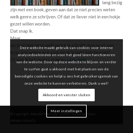
lang bezig
zijn met een boek, geven aan dat ze niet precies weten
welk genre ze schrijven. Of dat ze liever niet in een hokje
gezet willen worden.
Dat snap ik.
Maar…
als jij al niet weet welk genre je schrijft, hoe moet een
Deze website maakt gebruik van cookies voor interne
lezer dan weten wat voor boek je hebt geschreven?
analysedoeleinden en voor het goed laten functioneren
Of laat ik het anders vragen:
Lees meer
van de website. Door op deze website te blijven en verder
te surfen gaat u akkoord met het plaatsen van de
benodigde cookies en helpt u ons het gebruikersgemak van
onze website te kunnen verbeteren. Dank u wel!
Akkoord en venster sluiten
Meer instellingen
© Copyright -
Marelle Boersma
-
Enfold Theme by Kriesi
PRIVACY POLICY