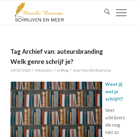
Tag Archief van:
auteursbranding
Welk genre schrijf je?
/
/
/
14/12/2020
0 Reacties
in
Blog
door
Marelle Boersma
Weet jij
wat je
schrijft?
Veel
schrijvers
die nog
niet zo