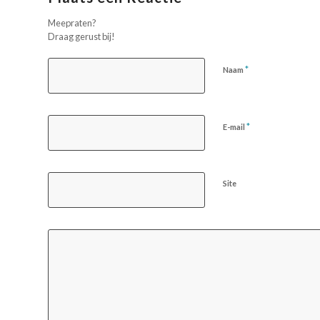
Meepraten?
Draag gerust bij!
*
Naam
*
E-mail
Site