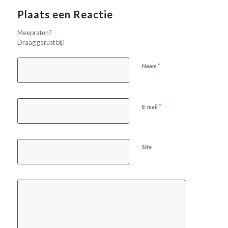
Plaats een Reactie
Meepraten?
Draag gerust bij!
*
Naam
*
E-mail
Site