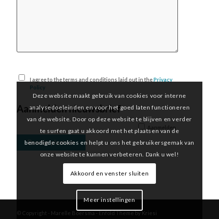
I agree to the terms and conditions laid out in the
Privacy
Policy
Deze website maakt gebruik van cookies voor interne
Aanmelden nieuwsbrief
analysedoeleinden en voor het goed laten functioneren
van de website. Door op deze website te blijven en verder
Aanmelden
te surfen gaat u akkoord met het plaatsen van de
benodigde cookies en helpt u ons het gebruikersgemak van
onze website te kunnen verbeteren. Dank u wel!
Akkoord en venster sluiten
Meer instellingen
© Copyright -
Marelle Boersma
-
Enfold Theme by Kriesi