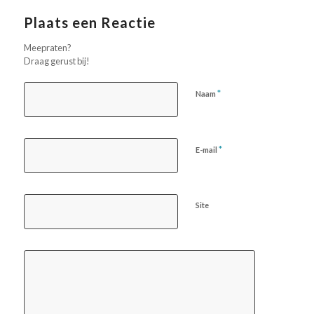
Plaats een Reactie
Meepraten?
Draag gerust bij!
*
Naam
*
E-mail
Site