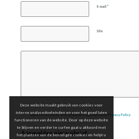
*
E-mail
Site
Deze website maakt gebruik van cookies voor
interne analysedoeleinden en voor het goed laten
I agree to the terms and conditions laid out in the
Privacy Policy
functioneren van de website. Door op deze website
te blijven en verder te surfen gaat u akkoord met
Aanmelden nieuwsbrief
het plaatsen van de benodigde cookies en helpt u