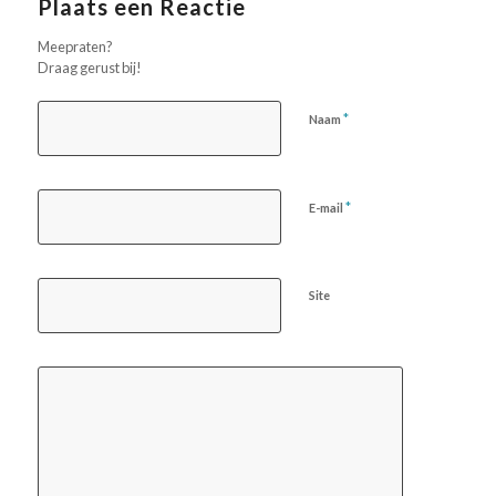
Plaats een Reactie
Meepraten?
Draag gerust bij!
*
Naam
*
E-mail
Site