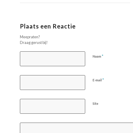
Plaats een Reactie
Meepraten?
Draag gerust bij!
*
Naam
*
E-mail
Site