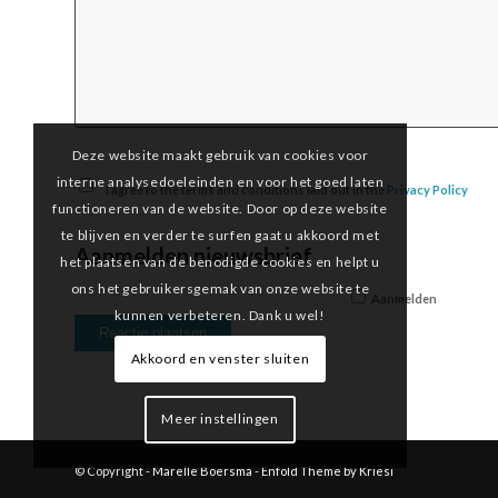
Deze website maakt gebruik van cookies voor
interne analysedoeleinden en voor het goed laten
I agree to the terms and conditions laid out in the
Privacy Policy
functioneren van de website. Door op deze website
te blijven en verder te surfen gaat u akkoord met
Aanmelden nieuwsbrief
het plaatsen van de benodigde cookies en helpt u
ons het gebruikersgemak van onze website te
Aanmelden
kunnen verbeteren. Dank u wel!
Akkoord en venster sluiten
Meer instellingen
© Copyright -
Marelle Boersma
-
Enfold Theme by Kriesi