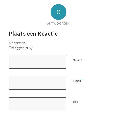
0
ANTWOORDEN
Plaats een Reactie
Meepraten?
Draag gerust bij!
*
Naam
*
E-mail
Site