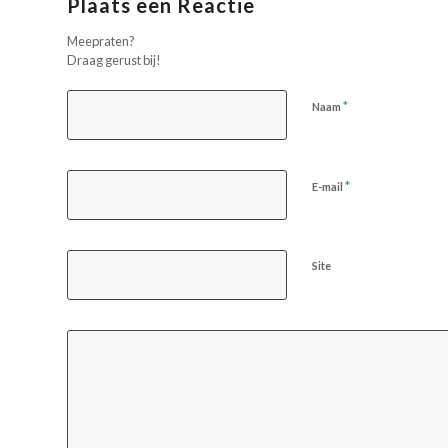
Plaats een Reactie
Meepraten?
Draag gerust bij!
*
Naam
*
E-mail
Site