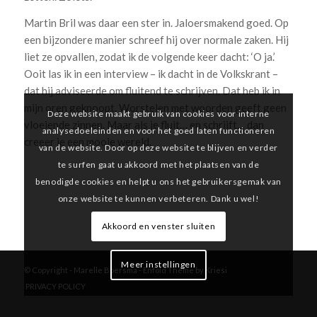
Martin Bril was daar een ster in. Jaloersmakend goed. Op
een bijzondere manier schreef hij over normale zaken. Hij
liet ze opvallen, zodat ik de volgende keer dacht: ‘O ja.’
Ooit las ik in een interview – ik dacht in de Volkskrant –
dat hij adviseerde om fluitend te schrijven. Dat heb ik in
mijn oren geknoopt. Worstelen met woorden geeft geen
Deze website maakt gebruik van cookies voor interne
vloeiende zinnen. Maar als je fluit… en schrijft… dan
analysedoeleinden en voor het goed laten functioneren
creeer je een mooie wereld.
van de website. Door op deze website te blijven en verder
te surfen gaat u akkoord met het plaatsen van de
benodigde cookies en helpt u ons het gebruikersgemak van
onze website te kunnen verbeteren. Dank u wel!
Akkoord en venster sluiten
Meer instellingen
© Copyright -
Marelle Boersma
-
Enfold Theme by Kriesi
PRIVACY POLICY