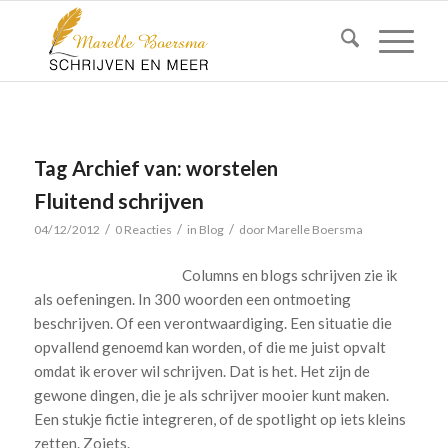
Tag Archief van:
worstelen
Fluitend schrijven
/
/
/
04/12/2012
0 Reacties
in
Blog
door
Marelle Boersma
Columns en blogs schrijven zie ik
als oefeningen. In 300 woorden een ontmoeting
beschrijven. Of een verontwaardiging. Een situatie die
opvallend genoemd kan worden, of die me juist opvalt
omdat ik erover wil schrijven. Dat is het. Het zijn de
gewone dingen, die je als schrijver mooier kunt maken.
Een stukje fictie integreren, of de spotlight op iets kleins
zetten. Zoiets.