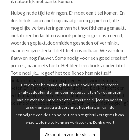
ik natuurlijk niet aan te komen.
Nu begint de tijd te dringen. Er moet een titel komen. En
dus heb ik samen met mijn maatje uren gepiekerd, alle
mogelijke verbasteringen van het hoofdthema gemaakt,
metaforen bedacht en woordspelingen geconstrueerd,
woorden geplakt, doormidden gesneden of verminkt,
maar een ijzersterke titel bleef onvindbaar. We werden
flauw en nog flauwer. Soms nodig voor een goed creatief
proces, maar niets hielp. Het bleef een boek zonder titel.
Tot eindelijk… ik geef het toe, ik heb hem niet zelf
bedacht, maar deze titel is goed. En hij wordt steeds
Deze website maakt gebruik van cookies voor interne
beter. En ’s avonds wisten we: dit is ’m. Boek 7 heeft een
analysedoeleinden en voor het goed laten functioneren
echte naam gekregen. Een prachtnaam zelfs. Eentje met
van de website. Door op deze website te blijven en verder
een mooie dubbele betekenis. Al een beetje nieuwsgierig?
te surfen gaat u akkoord met het plaatsen van de
benodigde cookies en helpt u ons het gebruikersgemak van
onze website te kunnen verbeteren. Dank u wel!
Akkoord en venster sluiten