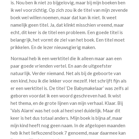
is. Nou ben ik niet zo bijgelovig, maar bij mijn boeken ben
ik wel voorzichtig. Op zich zou ik de titel van mijn zevende
boek wel willen noemen, maar dat kan ik niet. Ik weet
namelijk geen titel. Ja, dat klinkt misschien vreemd, maar
echt, dit keer is de titel een probleem. Een goede titel is
belangrijk, het vormt de ziel van het boek. Een titel moet
prikkelen. En de lezer nieuwsgierig maken.
Normaal heb ik een werktitel die ik alleen maar aan een
paar goede vrienden vertel. En aan de uitgeefster
natuurlijk. Verder niemand. Net als bij de geboorte van
een kind, hou ik die lekker voor mezelf. Het schrijft fijn als
er een werktitel is. De titel ‘De Babymakelaar’ was zelfs al
geboren voordat ik een woord geschreven had. Ik wist
het thema, en de grote lijnen van mijn verhaal. Klaar. Bij
‘Vals Alarm’ was het ook al heel snel duidelijk. Maar dit
keer is het dus totaal anders. Mijn boek is bijna af, maar
mijn kind heeft nog geen naam. In de afgelopen maanden
heb ik het liefkozend boek 7 genoemd, maar daarmee kan