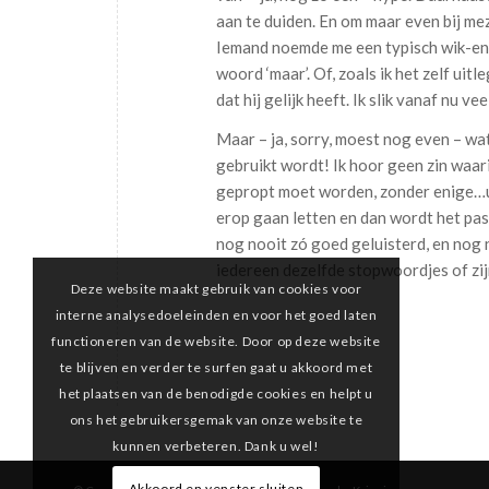
aan te duiden. En om maar even bij meze
Iemand noemde me een typisch wik-en
woord ‘maar’. Of, zoals ik het zelf uitl
dat hij gelijk heeft. Ik slik vanaf nu vee
Maar – ja, sorry, moest nog even – wat
gebruikt wordt! Ik hoor geen zin waar
gepropt moet worden, zonder enige…uh
erop gaan letten en dan wordt het pas l
nog nooit zó goed geluisterd, en nog n
iedereen dezelfde stopwoordjes of zij
Deze website maakt gebruik van cookies voor
interne analysedoeleinden en voor het goed laten
functioneren van de website. Door op deze website
te blijven en verder te surfen gaat u akkoord met
het plaatsen van de benodigde cookies en helpt u
ons het gebruikersgemak van onze website te
kunnen verbeteren. Dank u wel!
Akkoord en venster sluiten