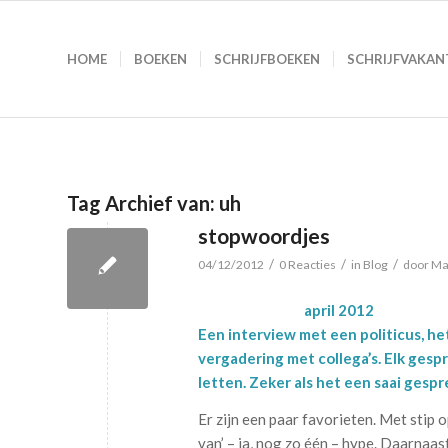
HOME
BOEKEN
SCHRIJFBOEKEN
SCHRIJFVAKAN
Tag Archief van:
uh
stopwoordjes
/
/
/
04/12/2012
0 Reacties
in
Blog
door
Ma
april 2012
Een interview met een politicus, h
vergadering met collega’s. Elk gesp
letten. Zeker als het een saai gespr
Er zijn een paar favorieten. Met stip op
van’ – ja, nog zo één – hype. Daarnaas