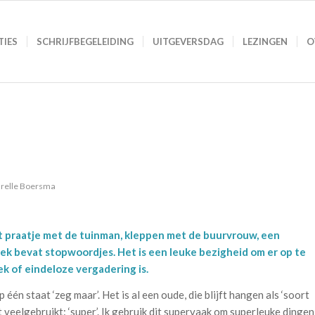
TIES
SCHRIJFBEGELEIDING
UITGEVERSDAG
LEZINGEN
O
relle Boersma
et praatje met de tuinman, kleppen met de buurvrouw, een
rek bevat stopwoordjes. Het is een leuke bezigheid om er op te
ek of eindeloze vergadering is.
 één staat ‘zeg maar’. Het is al een oude, die blijft hangen als ‘soort
t veelgebruikt: ‘super’. Ik gebruik dit supervaak om superleuke dingen