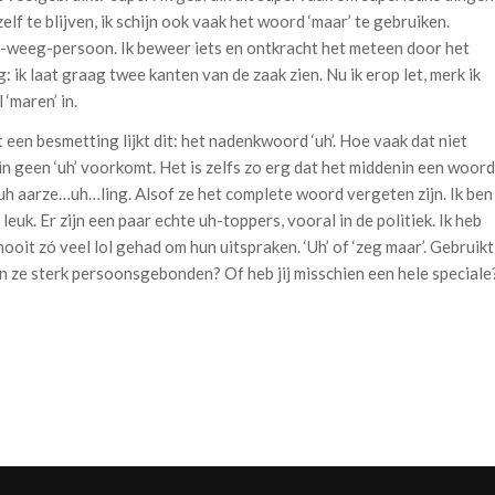
lf te blijven, ik schijn ook vaak het woord ‘maar’ te gebruiken.
-weeg-persoon. Ik beweer iets en ontkracht het meteen door het
eg: ik laat graag twee kanten van de zaak zien. Nu ik erop let, merk ik
l ‘maren’ in.
 een besmetting lijkt dit: het nadenkwoord ‘uh’. Hoe vaak dat niet
in geen ‘uh’ voorkomt. Het is zelfs zo erg dat het middenin een woord
 aarze…uh…ling. Alsof ze het complete woord vergeten zijn. Ik ben
euk. Er zijn een paar echte uh-toppers, vooral in de politiek. Ik heb
ooit zó veel lol gehad om hun uitspraken. ‘Uh’ of ‘zeg maar’. Gebruikt
n ze sterk persoonsgebonden? Of heb jij misschien een hele speciale