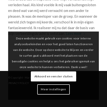
verleden haal. Als kind voelde ik mij vaak buitengesloten
en deed wat van mij werd verwacht om een ander te
pleasen. Ik was de meeloper van de groep. En wanneer de
wereld zich tegen mij keerde, verschool ik in mijn eigen
fantasiewereld. Ik realiseer mij nu dat daar de basis van
mijn verbeeldingskracht is ontstaan.
Lees meer
Deze website maakt gebruik van cookies voor interne
analysedoeleinden en voor het goed laten functioneren
van de website. Door op deze website te blijven en verder
te surfen gaat u akkoord met het plaatsen van de
benodigde cookies en helpt u ons het gebruikersgemak van
onze website te kunnen verbeteren. Dank u wel!
Akkoord en venster sluiten
© Copyright -
Marelle Boersma
-
Enfold Theme by Kriesi
PRIVACY POLICY
Meer instellingen