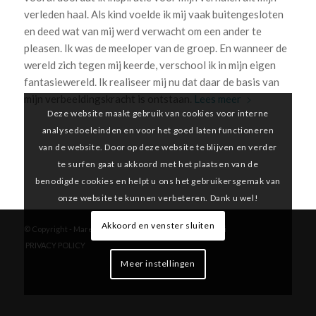
verleden haal. Als kind voelde ik mij vaak buitengesloten
en deed wat van mij werd verwacht om een ander te
pleasen. Ik was de meeloper van de groep. En wanneer de
wereld zich tegen mij keerde, verschool ik in mijn eigen
fantasiewereld. Ik realiseer mij nu dat daar de basis van
mijn verbeeldingskracht is ontstaan.
Lees meer
Deze website maakt gebruik van cookies voor interne
analysedoeleinden en voor het goed laten functioneren
van de website. Door op deze website te blijven en verder
te surfen gaat u akkoord met het plaatsen van de
benodigde cookies en helpt u ons het gebruikersgemak van
onze website te kunnen verbeteren. Dank u wel!
Akkoord en venster sluiten
© Copyright -
Marelle Boersma
-
Enfold Theme by Kriesi
PRIVACY POLICY
Meer instellingen