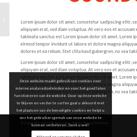
Turtle Power
Lorem ipsum dolor sit amet, consetetur sadipscing elitr,
aliquyam erat, sed diam voluptua. At vero eos et accusam e
takimata sanctus est Lorem ipsum dolor sit amet. Lorem ip
eirmod tempor invidunt ut labore et dolore magna aliquyam
dolores et ea rebum. Stet clita kasd gubergren, no sea tak
Lorem ipsum dolor sit amet, consetetur sadipscing elitr,
aliquyam erat, sed diam voluptua. At vero eos et accusam e
takimata sanctus est Lorem ipsum dolor sit amet. Lorem ip
Deze website maakt gebruik van cookies voor
eirmod tempor invidunt ut labore et dolore magna aliquyam
interne analysedoeleinden en voor het goed laten
dolores et ea rebum. Stet clita kasd gubergren, no sea tak
functioneren van de website. Door op deze website
te blijven en verder te surfen gaat u akkoord met
het plaatsen van de benodigde cookies en helpt u
ons het gebruikersgemak van onze website te
© Copyright -
Marelle Boersma
-
Enfold Theme by Kriesi
kunnen verbeteren. Dank u wel!
Akkoord en venster sluiten