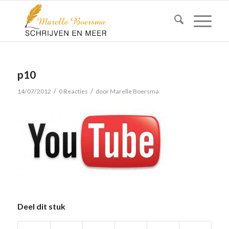
p10
/
/
14/07/2012
0 Reacties
door
Marelle Boersma
Deel dit stuk